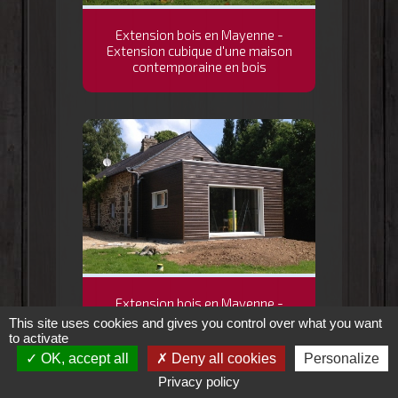
Extension bois en Mayenne -
Extension cubique d'une maison
contemporaine en bois
Extension bois en Mayenne -
cubique en bois et isolation
This site uses cookies and gives you control over what you want
façade sur maison en pierre en
to activate
Mayenne (53)
OK, accept all
Deny all cookies
Personalize
Privacy policy