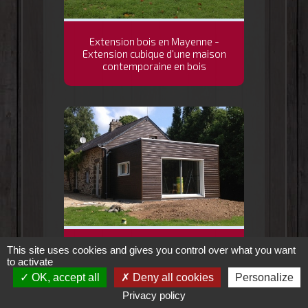
Extension bois en Mayenne -
Extension cubique d'une maison
contemporaine en bois
Extension bois en Mayenne -
This site uses cookies and gives you control over what you want
cubique en bois et isolation
to activate
façade sur maison en pierre en
OK, accept all
Deny all cookies
Personalize
Mayenne (53)
Privacy policy