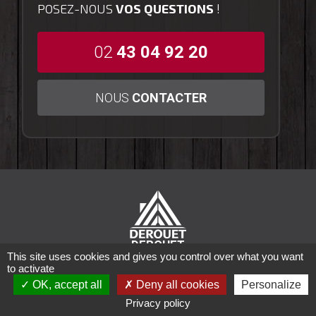
POSEZ-NOUS
VOS QUESTIONS
!
02
43 04 92 20
NOUS
CONTACTER
DEROUET
This site uses cookies and gives you control over what you want
417 rue de Rennes
to activate
53100 Mayenne
l.derouet@derouet-
OK, accept all
Deny all cookies
Personalize
bois.fr
Privacy policy