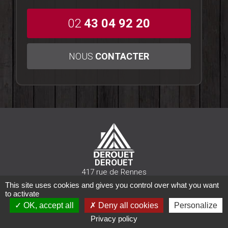
02
43 04 92 20
NOUS
CONTACTER
DEROUET
417 rue de Rennes
53100 Mayenne
This site uses cookies and gives you control over what you want
l.derouet@derouet-
to activate
bois.fr
OK, accept all
Deny all cookies
Personalize
Privacy policy