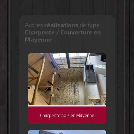
Autres
réalisations
de type
Charpente / Couverture en
Mayenne
Charpente bois en Mayenne